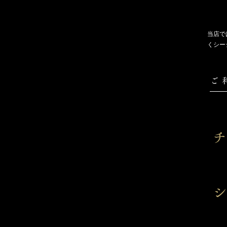
当店で
くシー
ご 
シ