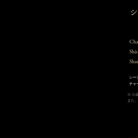
シ
Cha
Shi
Shar
シー
チャ
※ 2
また